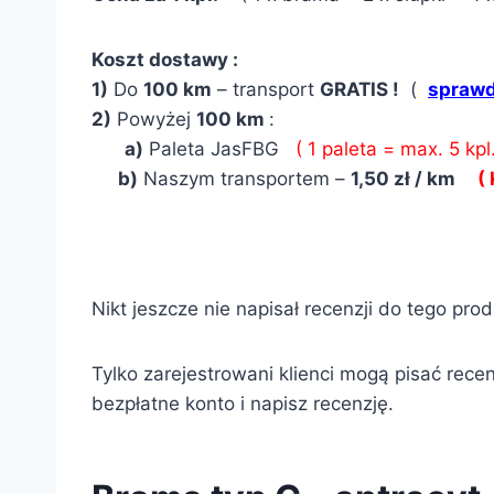
Koszt dostawy :
1)
Do
100 km
– transport
GRATIS !
(
sprawd
2)
Powyżej
100 km
:
a)
Paleta JasFBG
( 1 paleta = max. 5 kpl.
b)
Naszym transportem –
1,50 zł / km
(
Nikt jeszcze nie napisał recenzji do tego pro
Tylko zarejestrowani klienci mogą pisać recen
bezpłatne konto i napisz recenzję.