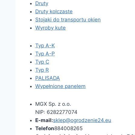
Druty
Druty kolczaste
Stojaki do transportu okien
Wyroby kute
Typ A-K
Typ A-P
Typ C
Typ R
PALISADA
Wypełnione panelem
MGX Sp. z o.o.
NIP: 6282277074
E-mail:
sklep@ogrodzenie24.eu
Telefon
884008265