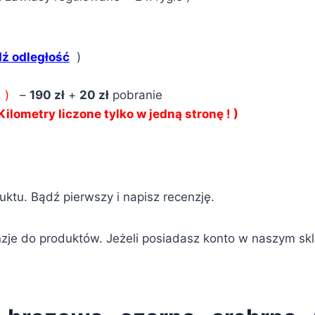
ź odległość
)
 )
–
190 zł
+
20 zł
pobranie
 Kilometry liczone tylko w jedną stronę ! )
duktu. Bądź pierwszy i napisz recenzję.
zje do produktów. Jeżeli posiadasz konto w naszym sklepi