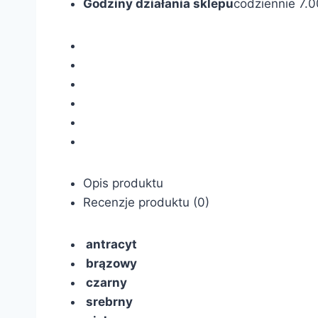
Godziny działania sklepu
codziennie 7.0
Opis produktu
Recenzje produktu (0)
antracyt
brązowy
czarny
srebrny