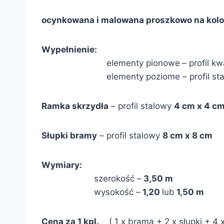
ocynkowana i malowana proszkowo na kolo
Wypełnienie:
elementy pionowe
– profil 
elementy poziome – profil sta
Ramka skrzydła
– profil stalowy
4 cm x 4 c
Słupki bramy
– profil stalowy
8 cm x 8 cm
Wymiary:
szerokość –
3,50 m
wysokość –
1,20
lub
1,50 m
Cena za 1 kpl.
( 1 x brama + 2 x słupki + 4 x