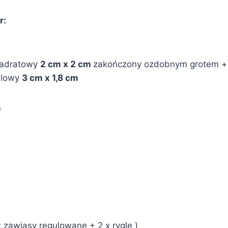
r:
kwadratowy
2 cm x 2 cm
zakończony ozdobnym grotem 
lowy
3
cm x 1,8 cm
m
 zawiasy regulowane + 2 x rygle )