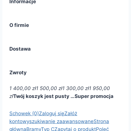
Informacje
O firmie
Dostawa
Zwroty
1 400,00 zł
1 500,00 zł
1 300,00 zł
1 950,00
zł
Twój koszyk jest pusty …
Super promocja
Schowek (0)
Zaloguj się
Załóż
konto
wyszukiwanie zaawansowane
Strona
główna
Bramy
Typ C
Zapytaj o produkt
Poleć