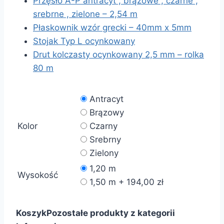
Przęsło A-P antracyt , brązowe , czarne ,
srebrne , zielone – 2,54 m
Płaskownik wzór grecki – 40mm x 5mm
Stojak Typ L ocynkowany
Drut kolczasty ocynkowany 2,5 mm – rolka
80 m
Antracyt
Brązowy
Kolor
Czarny
Srebrny
Zielony
1,20 m
Wysokość
1,50 m + 194,00 zł
Koszyk
Pozostałe produkty z kategorii