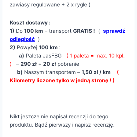
zawiasy regulowane + 2 x rygle )
Koszt dostawy :
1)
Do
100 km
– transport
GRATIS !
(
sprawdź
odległość
)
2)
Powyżej
100 km
:
a)
Paleta JasFBG
( 1 paleta = max. 10 kpl.
)
–
290 zł
+
20 zł
pobranie
b)
Naszym transportem –
1,50 zł / km
(
Kilometry liczone tylko w jedną stronę ! )
Nikt jeszcze nie napisał recenzji do tego
produktu. Bądź pierwszy i napisz recenzję.