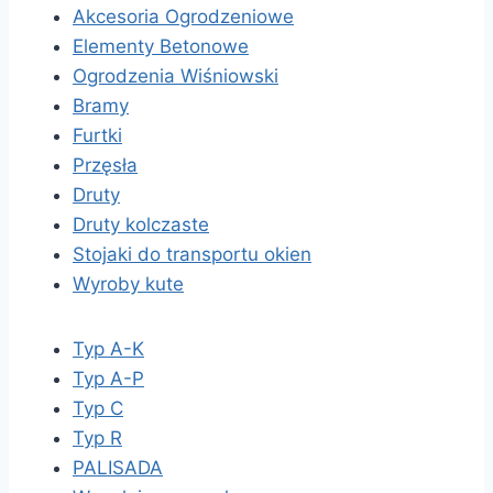
Akcesoria Ogrodzeniowe
Elementy Betonowe
Ogrodzenia Wiśniowski
Bramy
Furtki
Przęsła
Druty
Druty kolczaste
Stojaki do transportu okien
Wyroby kute
Typ A-K
Typ A-P
Typ C
Typ R
PALISADA