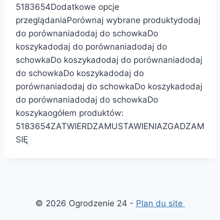
5
18
36
54
Dodatkowe opcje
przeglądania
Porównaj wybrane produkty
dodaj
do porównania
dodaj do schowka
Do
koszyka
dodaj do porównania
dodaj do
schowka
Do koszyka
dodaj do porównania
dodaj
do schowka
Do koszyka
dodaj do
porównania
dodaj do schowka
Do koszyka
dodaj
do porównania
dodaj do schowka
Do
koszyka
ogółem produktów:
5
18
36
54
ZATWIERDZAM
USTAWIENIA
ZGADZAM
SIĘ
© 2026 Ogrodzenie 24 -
Plan du site