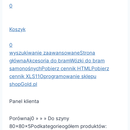
0
Koszyk
0
wyszukiwanie zaawansowane
Strona
główna
Akcesoria do bram
Wózki do bram
samonośnych
Pobierz cennik HTML
Pobierz
cennik XLS
1
1
Oprogramowanie sklepu
shopGold.pl
Panel klienta
Porównaj
0
»
»
»
Do szyny
80x80x5
Podkategorie
ogółem produktów: