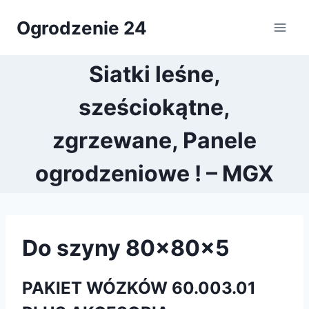
Przejdź
Ogrodzenie 24
do
treści
Siatki leśne,
sześciokątne,
zgrzewane, Panele
ogrodzeniowe ! – MGX
Do szyny 80x80x5
PAKIET WÓZKÓW 60.003.01