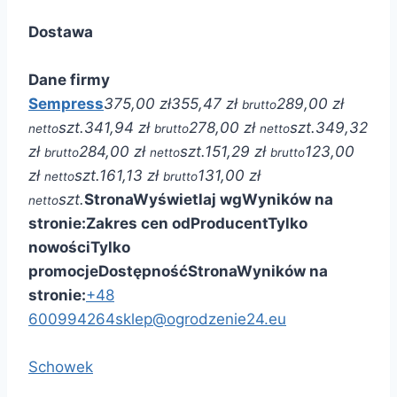
Dostawa
Dane firmy
Sempress
375,00 zł
355,47 zł
289,00 zł
brutto
szt.
341,94 zł
278,00 zł
szt.
349,32
netto
brutto
netto
zł
284,00 zł
szt.
151,29 zł
123,00
brutto
netto
brutto
zł
szt.
161,13 zł
131,00 zł
netto
brutto
szt.
Strona
Wyświetlaj wg
Wyników na
netto
stronie:
Zakres cen od
Producent
Tylko
nowości
Tylko
promocje
Dostępność
Strona
Wyników na
stronie:
+48
600994264
sklep@ogrodzenie24.eu
Schowek