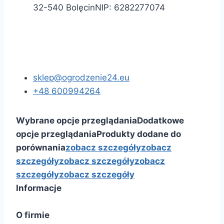
32-540 Bolęcin
NIP:
6282277074
sklep@ogrodzenie24.eu
+48 600994264
Wybrane opcje przeglądania
Dodatkowe
opcje przeglądania
Produkty dodane do
porównania
zobacz szczegóły
zobacz
szczegóły
zobacz szczegóły
zobacz
szczegóły
zobacz szczegóły
Informacje
O firmie