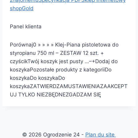
znajomemu
Specyfikacja PDF
Sklep internetowy
shopGold
Panel klienta
Porównaj
0
»
»
»
»
Klej-Piana pistoletowa do
styropianu 750 ml – ZESTAW 12 szt. +
czyścik
Twój koszyk jest pusty …
–
+
Dodaj do
koszyka
Pozostałe produkty z kategorii
Do
koszyka
Do koszyka
Do
koszyka
ZATWIERDZAM
USTAWIENIA
ZAAKCEPT
UJ TYLKO NIEZBĘDNE
ZGADZAM SIĘ
© 2026 Ogrodzenie 24 -
Plan du site