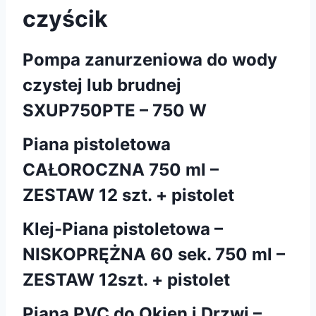
czyścik
Pompa zanurzeniowa do wody
czystej lub brudnej
SXUP750PTE – 750 W
Piana pistoletowa
CAŁOROCZNA 750 ml –
ZESTAW 12 szt. + pistolet
Klej-Piana pistoletowa –
NISKOPRĘŻNA 60 sek. 750 ml –
ZESTAW 12szt. + pistolet
Piana PVC do Okien i Drzwi –