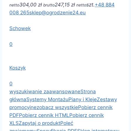
304,00 zł
247,15 zł
szt.
+48 884
netto
brutto
netto
008 265
sklep@ogrodzenie24.eu
Schowek
0
Koszyk
0
wyszukiwanie zaawansowane
Strona
główna
Systemy Montażu
Piany i Kleje
Zestawy
promocyjne
zobacz wszystkie
Pobierz cennik
PDF
Pobierz cennik HTML
Pobierz cennik
XLS
Zapytaj o produkt
Poleć