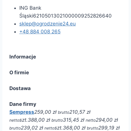
ING Bank
Śląski
62105013021000009252826640
sklep@ogrodzenie24.eu
+48 884 008 265
Informacje
O firmie
Dostawa
Dane firmy
Sempress
259,00 zł
210,57 zł
brutto
szt.
388,00 zł
315,45 zł
294,00 zł
netto
brutto
netto
239,02 zł
szt.
368,00 zł
299,19 zł
brutto
netto
brutto