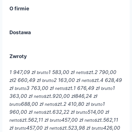
O firmie
Dostawa
Zwroty
1 947,09 zł
1 583,00 zł
szt.
2 790,00
brutto
netto
zł
2 660,49 zł
2 163,00 zł
szt.
4 628,49
brutto
netto
zł
3 763,00 zł
szt.
1 676,49 zł
1
brutto
netto
brutto
363,00 zł
szt.
920,00 zł
846,24 zł
netto
688,00 zł
szt.
2 410,80 zł
1
brutto
netto
brutto
960,00 zł
szt.
632,22 zł
514,00 zł
netto
brutto
szt.
562,11 zł
457,00 zł
szt.
562,11
netto
brutto
netto
zł
457,00 zł
szt.
523,98 zł
426,00
brutto
netto
brutto