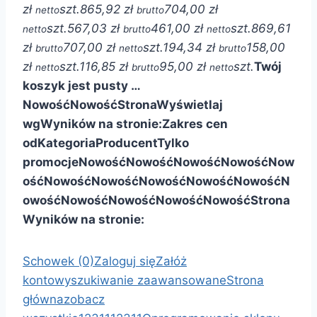
zł
szt.
865,92 zł
704,00 zł
netto
brutto
szt.
567,03 zł
461,00 zł
szt.
869,61
netto
brutto
netto
zł
707,00 zł
szt.
194,34 zł
158,00
brutto
netto
brutto
zł
szt.
116,85 zł
95,00 zł
szt.
Twój
netto
brutto
netto
koszyk jest pusty …
Nowość
Nowość
Strona
Wyświetlaj
wg
Wyników na stronie:
Zakres cen
od
Kategoria
Producent
Tylko
promocje
Nowość
Nowość
Nowość
Nowość
Now
ość
Nowość
Nowość
Nowość
Nowość
Nowość
N
owość
Nowość
Nowość
Nowość
Nowość
Strona
Wyników na stronie:
Schowek (0)
Zaloguj się
Załóż
konto
wyszukiwanie zaawansowane
Strona
główna
zobacz