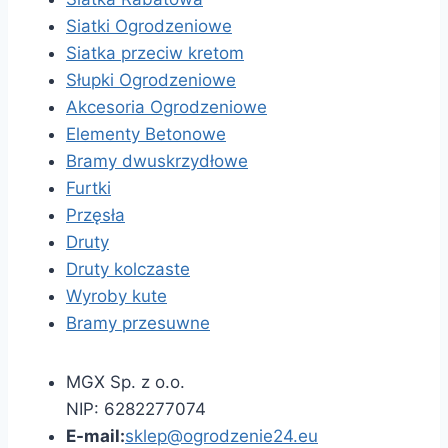
Siatki Ogrodzeniowe
Siatka przeciw kretom
Słupki Ogrodzeniowe
Akcesoria Ogrodzeniowe
Elementy Betonowe
Bramy dwuskrzydłowe
Furtki
Przęsła
Druty
Druty kolczaste
Wyroby kute
Bramy przesuwne
MGX Sp. z o.o.
NIP: 6282277074
E-mail:
sklep@ogrodzenie24.eu