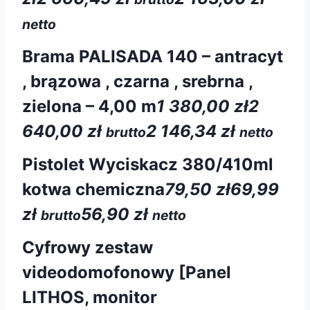
netto
Brama PALISADA 140 – antracyt
, brązowa , czarna , srebrna ,
zielona – 4,00 m
1 380,00 zł
2
640,00 zł
2 146,34 zł
brutto
netto
Pistolet Wyciskacz 380/410ml
kotwa chemiczna
79,50 zł
69,99
zł
56,90 zł
brutto
netto
Cyfrowy zestaw
videodomofonowy [Panel
LITHOS, monitor