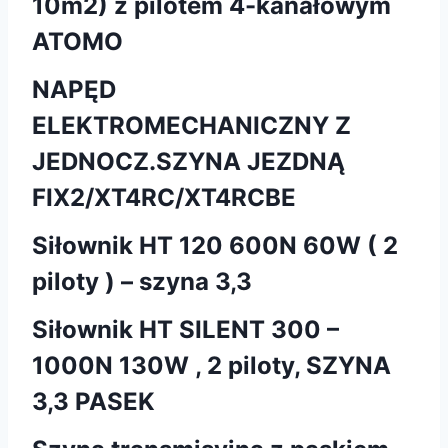
10m2) z pilotem 4-kanałowym
ATOMO
NAPĘD
ELEKTROMECHANICZNY Z
JEDNOCZ.SZYNA JEZDNĄ
FIX2/XT4RC/XT4RCBE
Siłownik HT 120 600N 60W ( 2
piloty ) – szyna 3,3
Siłownik HT SILENT 300 –
1000N 130W , 2 piloty, SZYNA
3,3 PASEK