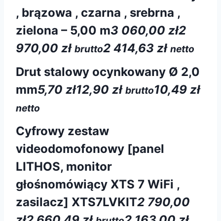
, brązowa , czarna , srebrna ,
zielona – 5,00 m
3 060,00 zł
2
970,00 zł
2 414,63 zł
brutto
netto
Drut stalowy ocynkowany Ø 2,0
mm
5,70 zł
12,90 zł
10,49 zł
brutto
netto
Cyfrowy zestaw
videodomofonowy [panel
LITHOS, monitor
głośnomówiący XTS 7 WiFi ,
zasilacz] XTS7LVKIT
2 790,00
zł
2 660,49 zł
2 163,00 zł
brutto