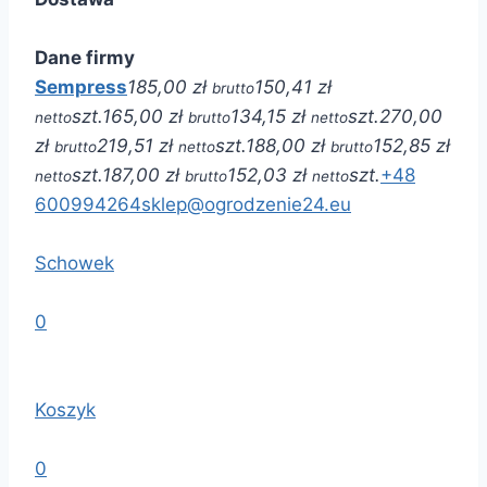
Dane firmy
Sempress
185,00 zł
150,41 zł
brutto
szt.
165,00 zł
134,15 zł
szt.
270,00
netto
brutto
netto
zł
219,51 zł
szt.
188,00 zł
152,85 zł
brutto
netto
brutto
szt.
187,00 zł
152,03 zł
szt.
+48
netto
brutto
netto
600994264
sklep@ogrodzenie24.eu
Schowek
0
Koszyk
0