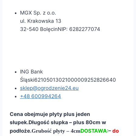
MGX Sp. z o.o.
ul. Krakowska 13
32-540 Bolęcin
NIP:
6282277074
ING Bank
Śląski
62105013021000009252826640
sklep@ogrodzenie24.eu
+48 600994264
Cena obejmuje płyty plus jeden
słupek
.
Długość słupka – plus 80cm w
podłoże.
Grubość płyty – 4cm
DOSTAWA:
–
do