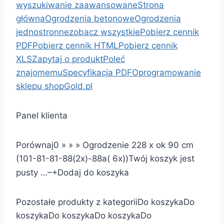
wyszukiwanie zaawansowane
Strona
główna
Ogrodzenia betonowe
Ogrodzenia
jednostronne
zobacz wszystkie
Pobierz cennik
PDF
Pobierz cennik HTML
Pobierz cennik
XLS
Zapytaj o produkt
Poleć
znajomemu
Specyfikacja PDF
Oprogramowanie
sklepu shopGold.pl
Panel klienta
Porównaj
0
»
»
»
Ogrodzenie 228 x ok 90 cm
(101-81-81-88(2x)-88a( 6x))
Twój koszyk jest
pusty …
–
+
Dodaj do koszyka
Pozostałe produkty z kategorii
Do koszyka
Do
koszyka
Do koszyka
Do koszyka
Do