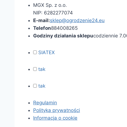
MGX Sp. z o.o.
NIP: 6282277074
E-mail:
sklep@ogrodzenie24.eu
Telefon
884008265
Godziny działania sklepu
codziennie 7.0
SIATEX
tak
tak
Regulamin
Polityka prywatności
Informacja o cookie