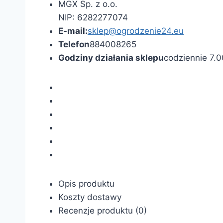
MGX Sp. z o.o.
NIP: 6282277074
E-mail:
sklep@ogrodzenie24.eu
Telefon
884008265
Godziny działania sklepu
codziennie 7.0
Opis produktu
Koszty dostawy
Recenzje produktu (0)